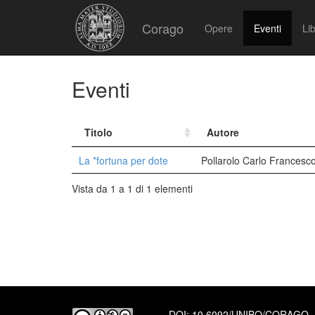
Corago
Opere
Eventi
Lib
Eventi
Titolo
Autore
La *fortuna per dote
Pollarolo Carlo Francesc
Vista da 1 a 1 di 1 elementi
DOI:
10.6092/UNIBO/CORAGO