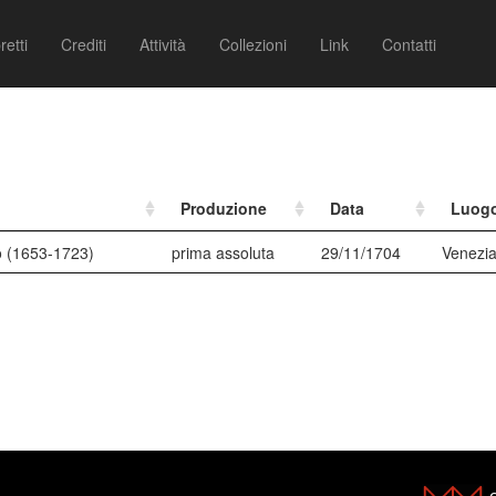
retti
Crediti
Attività
Collezioni
Link
Contatti
Produzione
Data
Luog
o (1653-1723)
prima assoluta
29/11/1704
Venezi