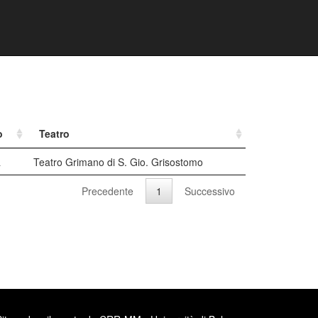
o
Teatro
a
Teatro Grimano di S. Gio. Grisostomo
Precedente
1
Successivo