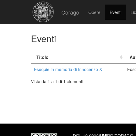
Corago
Opere
Eventi
Lib
Eventi
Titolo
Au
Esequie in memoria di Innocenzo X
Fosc
Vista da 1 a 1 di 1 elementi
DOI:
10.6092/UNIBO/CORAGO