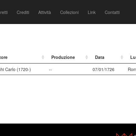
retti
Crediti
Attività
Collezioni
Link
Contatti
tore
Produzione
Data
Lu
hi Carlo (1720-)
--
07/01/1726
Ro