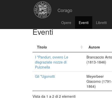
Corago
Opere
Eventi
Libretti
Eventi
Titolo
Autore
I *Panduri, ovvero Le
Brancaccio Anto
disgraziate nozze di
(1813-1846)
Pulcinella
Gli *Ugonotti
Meyerbeer
Giacomo (1791
1864)
Vista da 1 a 2 di 2 elementi