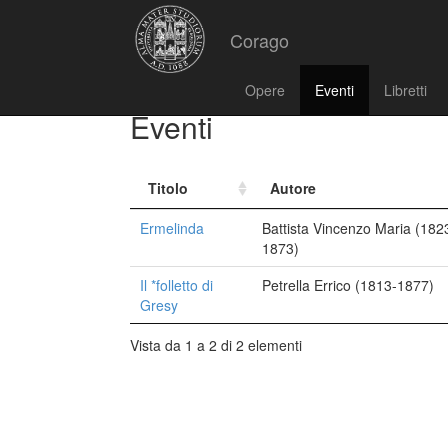
Corago
Opere
Eventi
Libretti
Eventi
Titolo
Autore
Ermelinda
Battista Vincenzo Maria (182
1873)
Il *folletto di
Petrella Errico (1813-1877)
Gresy
Vista da 1 a 2 di 2 elementi