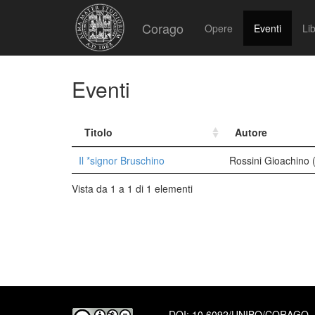
Corago
Opere
Eventi
Lib
Eventi
Titolo
Autore
Il *signor Bruschino
Rossini Gioachino
Vista da 1 a 1 di 1 elementi
DOI:
10.6092/UNIBO/CORAGO