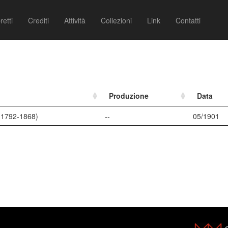
retti
Crediti
Attività
Collezioni
Link
Contatti
Produzione
Data
 (1792-1868)
--
05/1901