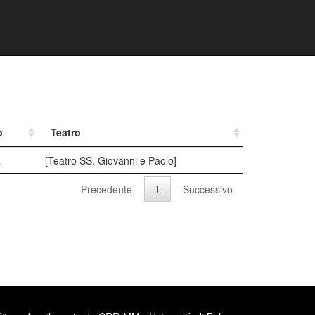
o
Teatro
a
[Teatro SS. Giovanni e Paolo]
Precedente
1
Successivo