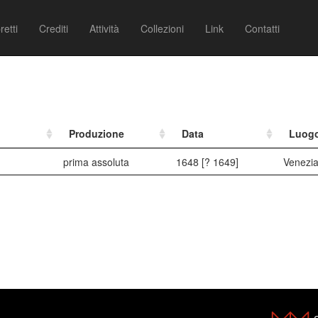
retti
Crediti
Attività
Collezioni
Link
Contatti
Produzione
Data
Luog
prima assoluta
1648 [? 1649]
Venezi