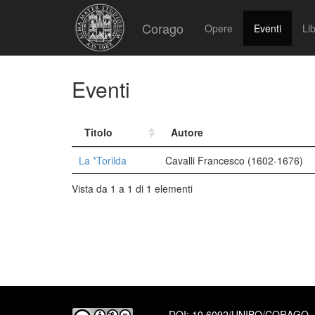
Corago
Opere
Eventi
Lib
Eventi
Titolo
Autore
La *Torilda
Cavalli Francesco (1602-1676)
Vista da 1 a 1 di 1 elementi
DOI:
10.6092/UNIBO/CORAGO