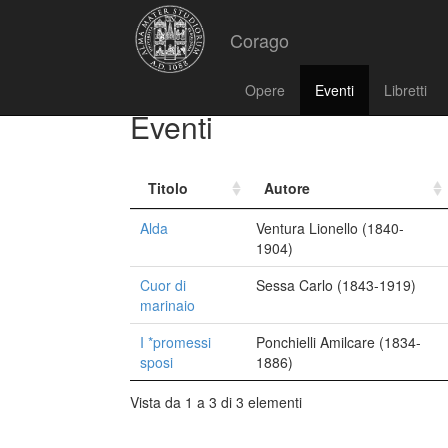
Corago
Opere
Eventi
Libretti
Eventi
Titolo
Autore
Alda
Ventura Lionello (1840-
1904)
Cuor di
Sessa Carlo (1843-1919)
marinaio
I *promessi
Ponchielli Amilcare (1834-
sposi
1886)
Vista da 1 a 3 di 3 elementi