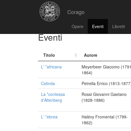
Corago
Opere
Eventi
Libretti
Eventi
Titolo
Autore
L' *africana
Meyerbeer Giacomo (1791
1864)
Celinda
Petrella Errico (1813-1877
La *contessa
Rossi Giovanni Gaetano
d'Altenberg
(1828-1886)
L' *ebrea
Halévy Fromental (1799-
1862)