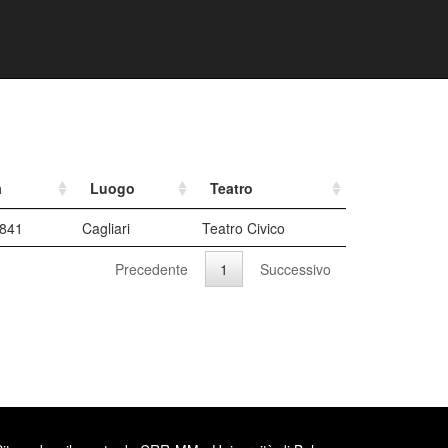
a
Luogo
Teatro
1841
Cagliari
Teatro Civico
Precedente
1
Successivo