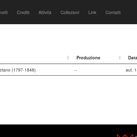
retti
Crediti
Attività
Collezioni
Link
Contatti
Produzione
Dat
aetano (1797-1848)
--
aut. 