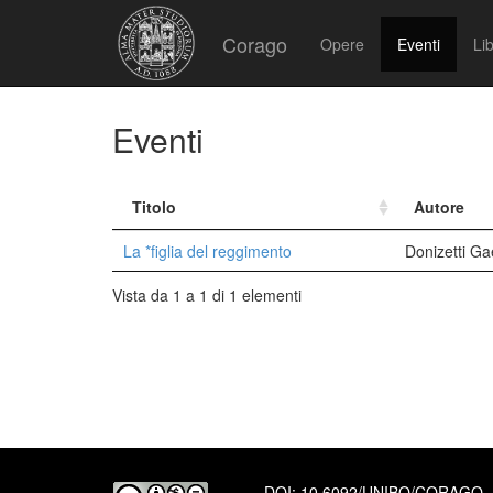
Corago
Opere
Eventi
Lib
Eventi
Titolo
Autore
La *figlia del reggimento
Donizetti G
Vista da 1 a 1 di 1 elementi
DOI:
10.6092/UNIBO/CORAGO