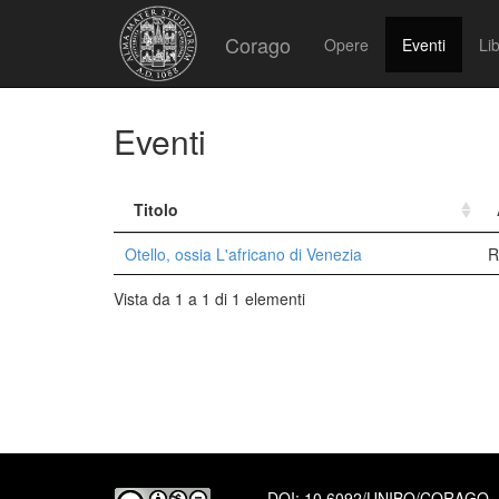
Corago
Opere
Eventi
Lib
Eventi
Titolo
Otello, ossia L'africano di Venezia
R
Vista da 1 a 1 di 1 elementi
DOI:
10.6092/UNIBO/CORAGO