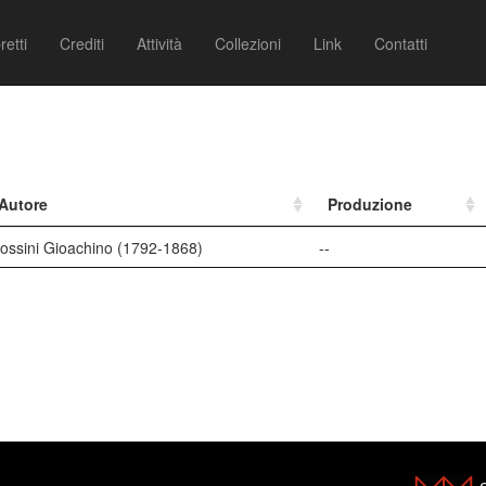
retti
Crediti
Attività
Collezioni
Link
Contatti
Autore
Produzione
ossini Gioachino (1792-1868)
--