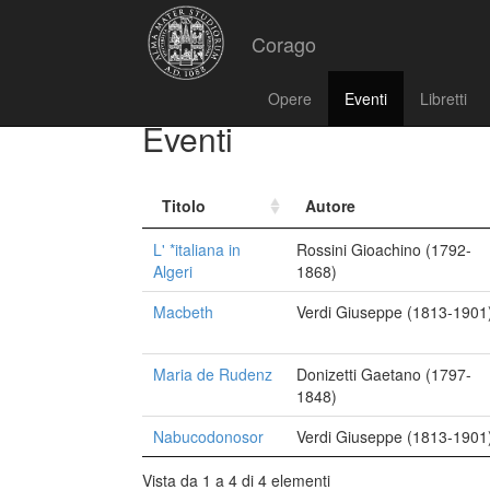
Corago
Opere
Eventi
Libretti
Eventi
Titolo
Autore
L' *italiana in
Rossini Gioachino (1792-
Algeri
1868)
Macbeth
Verdi Giuseppe (1813-1901
Maria de Rudenz
Donizetti Gaetano (1797-
1848)
Nabucodonosor
Verdi Giuseppe (1813-1901
Vista da 1 a 4 di 4 elementi