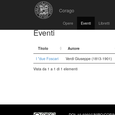
Corago
Opere
Eventi
Libretti
Eventi
Titolo
Autore
I *due Foscari
Verdi Giuseppe (1813-1901)
Vista da 1 a 1 di 1 elementi
DOI:
10.6092/UNIBO/COR