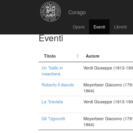
Corago
Opere
Eventi
Libretti
Eventi
Titolo
Autore
Un *ballo in
Verdi Giuseppe (1813-190
maschera
Roberto il diavolo
Meyerbeer Giacomo (179
1864)
La *traviata
Verdi Giuseppe (1813-190
Gli *Ugonotti
Meyerbeer Giacomo (179
1864)