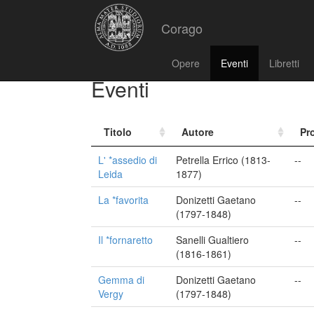
Corago
Opere
Eventi
Libretti
Eventi
Titolo
Autore
Pr
L' *assedio di
Petrella Errico (1813-
--
Leida
1877)
La *favorita
Donizetti Gaetano
--
(1797-1848)
Il *fornaretto
Sanelli Gualtiero
--
(1816-1861)
Gemma di
Donizetti Gaetano
--
Vergy
(1797-1848)