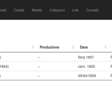
retti
Crediti
Attività
Collezioni
Link
Contatti
Produzione
Data
)
--
fiera 1857
1864)
--
carn. 1855
)
--
09/04/1859