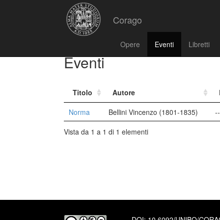
Corago
Opere
Eventi
Libretti
Eventi
Titolo
Autore
Norma
Bellini Vincenzo (1801-1835)
--
Vista da 1 a 1 di 1 elementi
DOI:
10.6092/UNIBO/COR