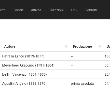
retti
Crediti
Attività
Collezioni
Link
Contatti
Autore
Produzione
D
Petrella Errico (1813-1877)
--
18
Meyerbeer Giacomo (1791-1864)
--
03/
Bellini Vincenzo (1801-1835)
--
20/
Agostini Angelo (1838-1870)
prima assoluta
04