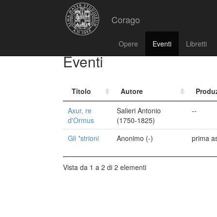
Corago
Opere
Eventi
Libretti
Eventi
Titolo
Autore
Produ
Axur, re
Salieri Antonio
--
d'Ormus
(1750-1825)
Gli *strioni
Anonimo (-)
prima a
Vista da 1 a 2 di 2 elementi