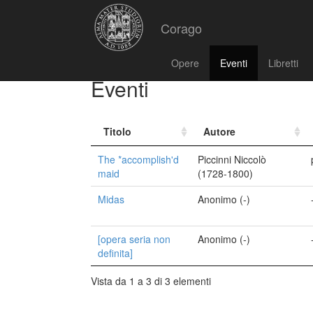
Corago
Opere
Eventi
Libretti
Eventi
Titolo
Autore
The *accomplish'd
Piccinni Niccolò
maid
(1728-1800)
Midas
Anonimo (-)
[opera seria non
Anonimo (-)
definita]
Vista da 1 a 3 di 3 elementi