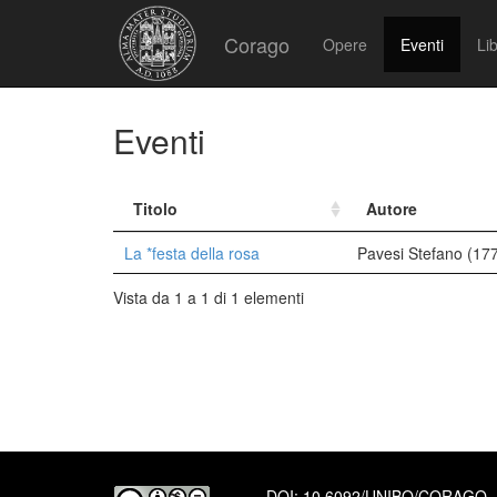
Corago
Opere
Eventi
Lib
Eventi
Titolo
Autore
La *festa della rosa
Pavesi Stefano (17
Vista da 1 a 1 di 1 elementi
DOI:
10.6092/UNIBO/CORAGO