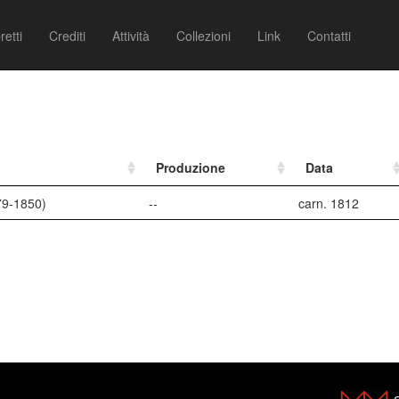
retti
Crediti
Attività
Collezioni
Link
Contatti
Produzione
Data
79-1850)
--
carn. 1812