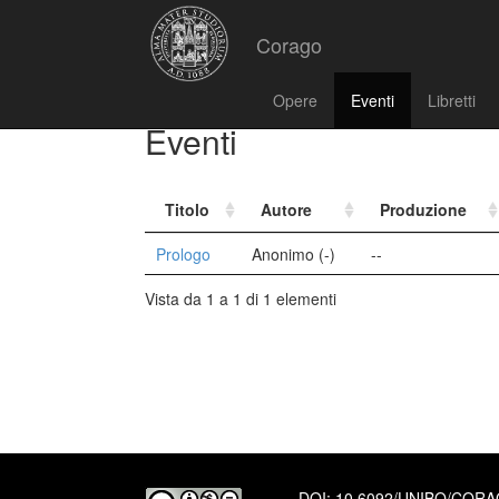
Corago
Opere
Eventi
Libretti
Eventi
Titolo
Autore
Produzione
Prologo
Anonimo (-)
--
Vista da 1 a 1 di 1 elementi
DOI:
10.6092/UNIBO/COR