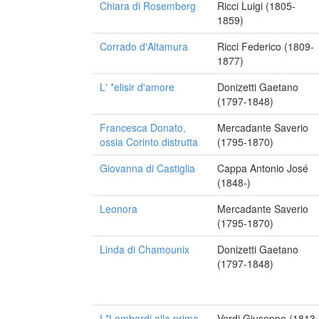
Chiara di Rosemberg
Ricci Luigi (1805-
1859)
Corrado d'Altamura
Ricci Federico (1809-
1877)
L' *elisir d'amore
Donizetti Gaetano
(1797-1848)
Francesca Donato,
Mercadante Saverio
ossia Corinto distrutta
(1795-1870)
Giovanna di Castiglia
Cappa Antonio José
(1848-)
Leonora
Mercadante Saverio
(1795-1870)
Linda di Chamounix
Donizetti Gaetano
(1797-1848)
I *Lombardi alla prima
Verdi Giuseppe (1813-