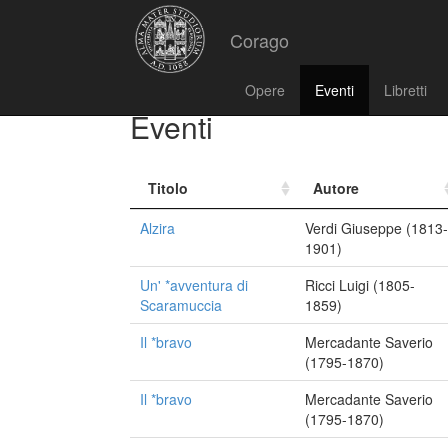
Corago
Opere
Eventi
Libretti
Eventi
Titolo
Autore
Alzira
Verdi Giuseppe (1813-
1901)
Un' *avventura di
Ricci Luigi (1805-
Scaramuccia
1859)
Il *bravo
Mercadante Saverio
(1795-1870)
Il *bravo
Mercadante Saverio
(1795-1870)