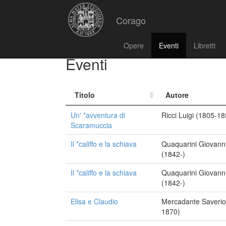
Corago
Opere
Eventi
Libretti
Eventi
Titolo
Autore
Un' *avventura di
Ricci Luigi (1805-18
Scaramuccia
Il *califfo e la schiava
Quaquarini Giovann
(1842-)
Il *califfo e la schiava
Quaquarini Giovann
(1842-)
Elisa e Claudio
Mercadante Saverio
1870)