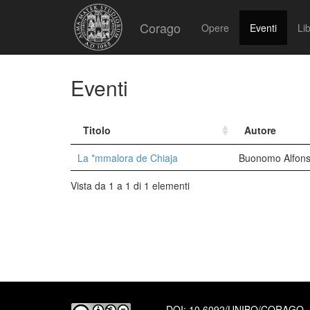
Corago
Opere
Eventi
Lib
Eventi
Titolo
Autore
La *mmalora de Chiaja
Buonomo Alfons
Vista da 1 a 1 di 1 elementi
DOI:
10.6092/UNIBO/CORAGO