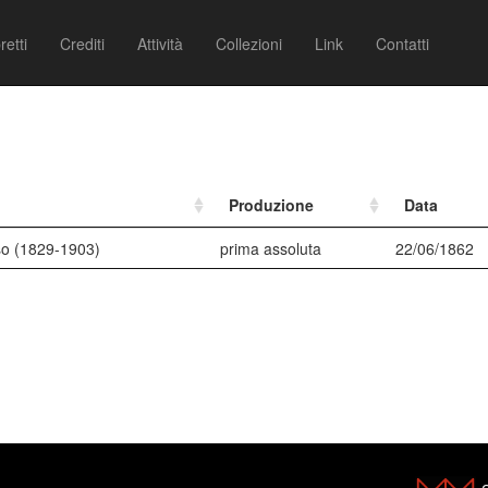
retti
Crediti
Attività
Collezioni
Link
Contatti
Produzione
Data
o (1829-1903)
prima assoluta
22/06/1862