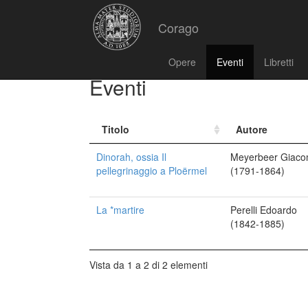
Corago
Opere
Eventi
Libretti
Eventi
Titolo
Autore
Dinorah, ossia Il
Meyerbeer Giac
pellegrinaggio a Ploërmel
(1791-1864)
La *martire
Perelli Edoardo
(1842-1885)
Vista da 1 a 2 di 2 elementi