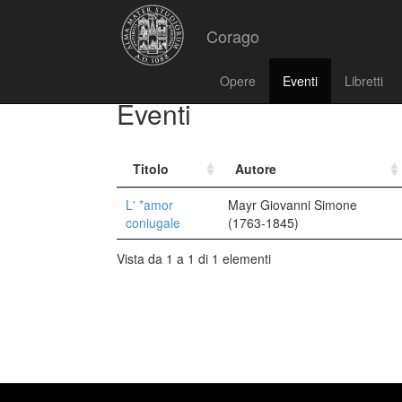
Corago
Opere
Eventi
Libretti
Eventi
Titolo
Autore
L' *amor
Mayr Giovanni Simone
coniugale
(1763-1845)
Vista da 1 a 1 di 1 elementi