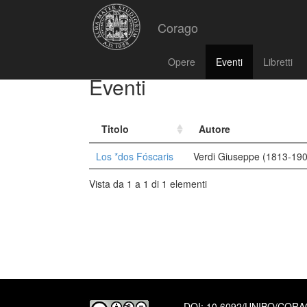
Corago
Opere
Eventi
Libretti
Eventi
Titolo
Autore
Los *dos Fóscaris
Verdi Giuseppe (1813-19
Vista da 1 a 1 di 1 elementi
DOI:
10.6092/UNIBO/COR