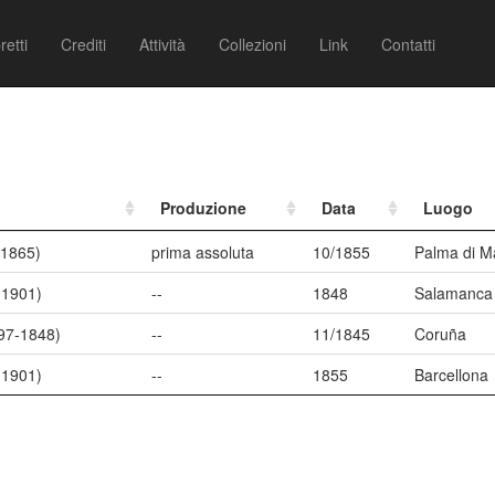
retti
Crediti
Attività
Collezioni
Link
Contatti
Produzione
Data
Luogo
-1865)
prima assoluta
10/1855
Palma di M
-1901)
--
1848
Salamanca
797-1848)
--
11/1845
Coruña
-1901)
--
1855
Barcellona