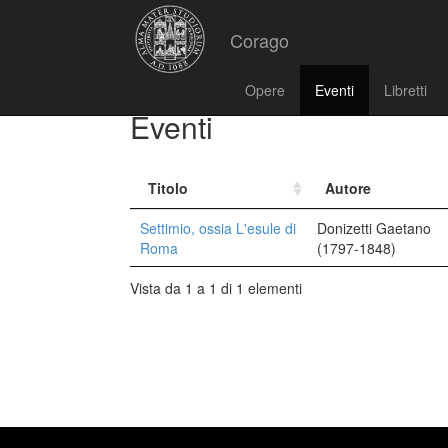
Corago
Opere
Eventi
Libretti
Eventi
Titolo
Autore
Settimio, ossia L'esule di
Donizetti Gaetano
Roma
(1797-1848)
Vista da 1 a 1 di 1 elementi