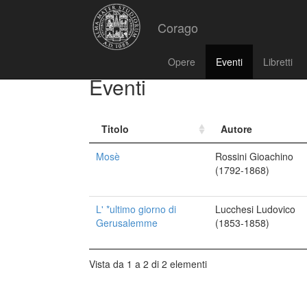
Corago
Opere
Eventi
Libretti
Eventi
Titolo
Autore
Mosè
Rossini Gioachino
(1792-1868)
L' *ultimo giorno di
Lucchesi Ludovico
Gerusalemme
(1853-1858)
Vista da 1 a 2 di 2 elementi