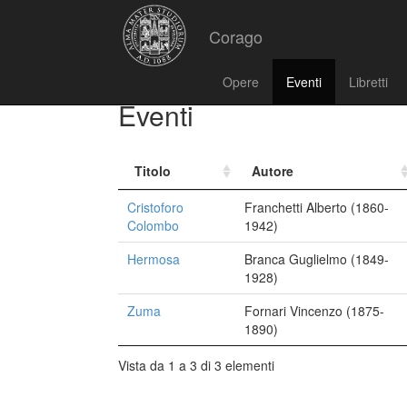
Corago
Opere
Eventi
Libretti
Eventi
Titolo
Autore
Cristoforo
Franchetti Alberto (1860-
Colombo
1942)
Hermosa
Branca Guglielmo (1849-
1928)
Zuma
Fornari Vincenzo (1875-
1890)
Vista da 1 a 3 di 3 elementi