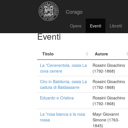
Corago
Opere
Eventi
Libretti
Eventi
Titolo
Autore
La *Cenerentola, ossia La
Rossini Gioachino
cova cenere
(1792-1868)
Ciro in Babilonia, ossia La
Rossini Gioachino
caduta di Baldassarre
(1792-1868)
Eduardo e Cristina
Rossini Gioachino
(1792-1868)
La *rosa bianca e la rosa
Mayr Giovanni
rossa
Simone (1763-
1845)