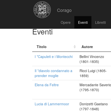
Corago
Opere
Eventi
Libretti
Eventi
Titolo
Autore
I *Capuleti e i Montecchi
Bellini Vincenzo
(1801-1835)
Il *diavolo condannato a
Ricci Luigi (1805-
prender moglie
1859)
Elena da Feltre
Mercadante Saveri
(1795-1870)
Lucia di Lammermoor
Donizetti Gaetano
(1797-1848)