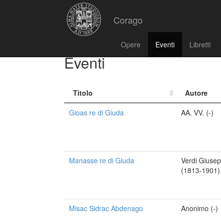
Corago
Opere
Eventi
Libretti
Eventi
Titolo
Autore
Gioas re di Giuda
AA. VV. (-)
Manasse re di Giuda
Verdi Giuse
(1813-1901)
Misac Sidrac Abdenago
Anonimo (-)