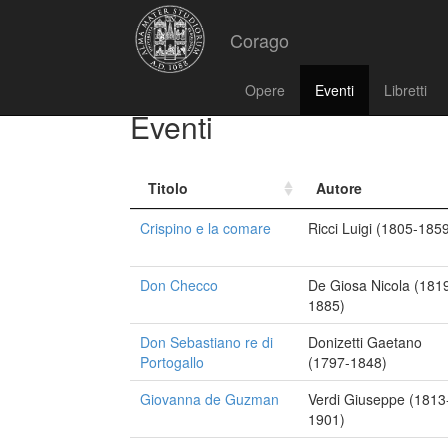
Corago
Opere
Eventi
Libretti
Eventi
Titolo
Autore
Crispino e la comare
Ricci Luigi (1805-185
Don Checco
De Giosa Nicola (181
1885)
Don Sebastiano re di
Donizetti Gaetano
Portogallo
(1797-1848)
Giovanna de Guzman
Verdi Giuseppe (1813
1901)