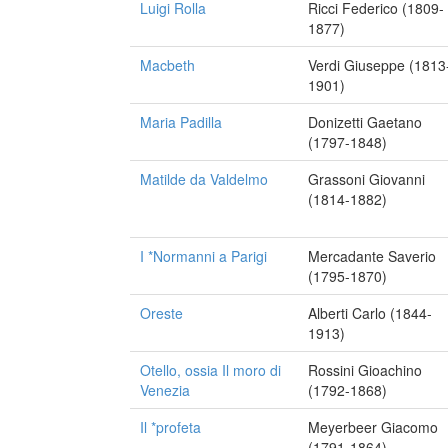
Luigi Rolla
Ricci Federico (1809-
1877)
Macbeth
Verdi Giuseppe (1813
1901)
Maria Padilla
Donizetti Gaetano
(1797-1848)
Matilde da Valdelmo
Grassoni Giovanni
(1814-1882)
I *Normanni a Parigi
Mercadante Saverio
(1795-1870)
Oreste
Alberti Carlo (1844-
1913)
Otello, ossia Il moro di
Rossini Gioachino
Venezia
(1792-1868)
Il *profeta
Meyerbeer Giacomo
(1791-1864)