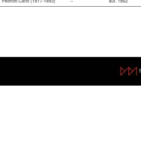
Pedrotti Carlo (1817-1893)
--
aut. 1862