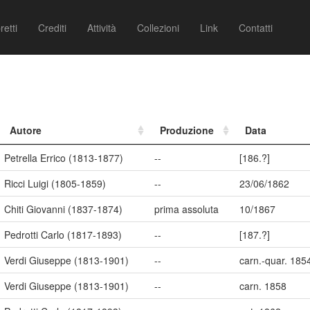
retti
Crediti
Attività
Collezioni
Link
Contatti
Autore
Produzione
Data
Petrella Errico (1813-1877)
--
[186.?]
Ricci Luigi (1805-1859)
--
23/06/1862
Chiti Giovanni (1837-1874)
prima assoluta
10/1867
Pedrotti Carlo (1817-1893)
--
[187.?]
Verdi Giuseppe (1813-1901)
--
carn.-quar. 185
Verdi Giuseppe (1813-1901)
--
carn. 1858