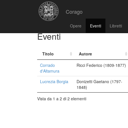
Corago
Opere
Eventi
Libretti
Eventi
Titolo
Autore
Corrado
Ricci Federico (1809-1877)
d'Altamura
Lucrezia Borgia
Donizetti Gaetano (1797-
1848)
Vista da 1 a 2 di 2 elementi