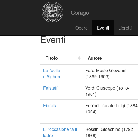
Corago
Opere
Eventi
Libretti
Eventi
Titolo
Autore
La *bella
Fara-Musio Giovanni
d'Alghero
(1869-1903)
Falstaff
Verdi Giuseppe (1813-
1901)
Fiorella
Ferrari Trecate Luigi (1884
1964)
L' *occasione fa il
Rossini Gioachino (1792-
ladro
1868)