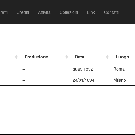
retti
Crediti
Attività
Collezioni
Link
Contatti
Produzione
Data
Luogo
--
quar. 1892
Roma
--
24/01/1894
Milano