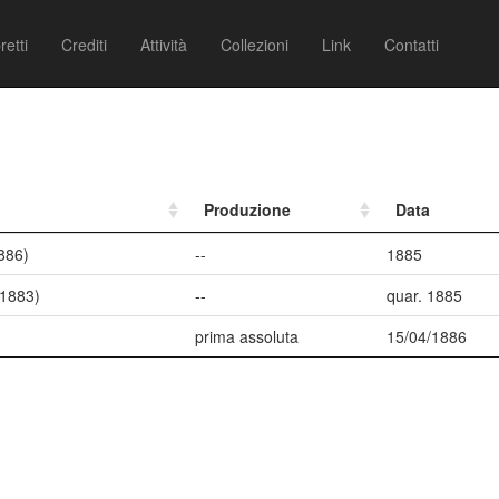
retti
Crediti
Attività
Collezioni
Link
Contatti
Produzione
Data
886)
--
1885
-1883)
--
quar. 1885
prima assoluta
15/04/1886