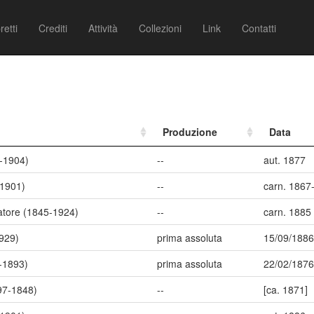
retti
Crediti
Attività
Collezioni
Link
Contatti
Produzione
Data
0-1904)
--
aut. 1877
-1901)
--
carn. 1867
atore (1845-1924)
--
carn. 1885
929)
prima assoluta
15/09/1886
-1893)
prima assoluta
22/02/1876
97-1848)
--
[ca. 1871]