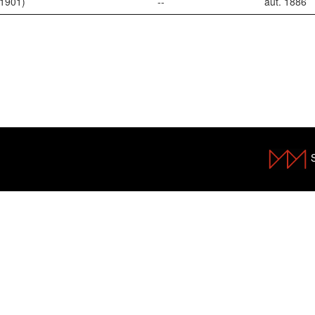
-1901)
--
aut. 1886