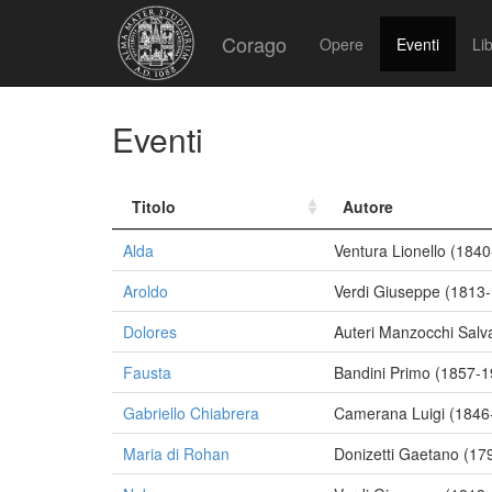
Corago
Opere
Eventi
Lib
Eventi
Titolo
Autore
Alda
Ventura Lionello (184
Aroldo
Verdi Giuseppe (1813
Dolores
Auteri Manzocchi Salv
Fausta
Bandini Primo (1857-1
Gabriello Chiabrera
Camerana Luigi (1846
Maria di Rohan
Donizetti Gaetano (17