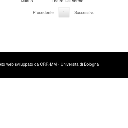
Milano
Teatro Dal Verme
Precedente
1
Successivo
Sito web sviluppato da CRR-MM - Università di Bologna