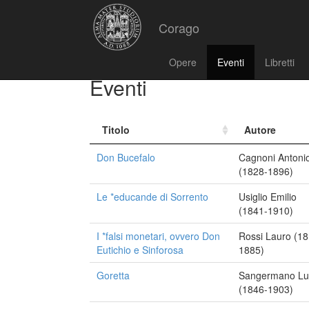
Corago
Opere
Eventi
Libretti
Eventi
Titolo
Autore
Don Bucefalo
Cagnoni Antoni
(1828-1896)
Le *educande di Sorrento
Usiglio Emilio
(1841-1910)
I *falsi monetari, ovvero Don
Rossi Lauro (18
Eutichio e Sinforosa
1885)
Goretta
Sangermano Lui
(1846-1903)