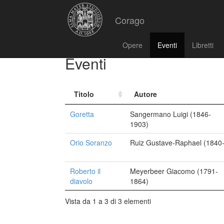
Corago
Opere
Eventi
Libretti
Eventi
Titolo
Autore
Goretta
Sangermano Luigi (1846-
1903)
Orio Soranzo
Ruiz Gustave-Raphael (1840-
Roberto il
Meyerbeer Giacomo (1791-
diavolo
1864)
Vista da 1 a 3 di 3 elementi