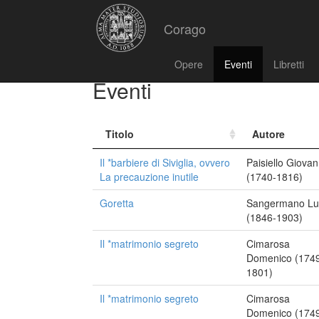
Corago
Opere
Eventi
Libretti
Eventi
Titolo
Autore
Il *barbiere di Siviglia, ovvero
Paisiello Giovan
La precauzione inutile
(1740-1816)
Goretta
Sangermano Lui
(1846-1903)
Il *matrimonio segreto
Cimarosa
Domenico (174
1801)
Il *matrimonio segreto
Cimarosa
Domenico (174