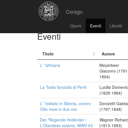
Corago
Opere
Eventi
Libretti
Eventi
Titolo
Autore
L' *africana
Meyerbeer
Giacomo (1791
1864)
La *bella fanciulla di Perth
Lucilla Domeni
(1828-1884)
L' *esiliato in Siberia, ovvero
Donizetti Gaet
Otto mesi in due ore
(1797-1848)
Der *fliegende Holländer /
Wagner Richar
L'Olandese volante, WWV 63
(1813-1883)