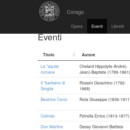
Corago
Opere
Eventi
Libretti
Eventi
Titolo
Autore
Le *aquile
Chelard Hippolyte-André(-
romane
Jean)-Baptiste (1789-1861
Il *barbiere di
Rossini Gioachino (1792-
Siviglia
1868)
Beatrice Cenci
Rota Giuseppe (1836-1911
Celinda
Petrella Errico (1813-1877)
Don Martino
Dessy Giovanni Battista