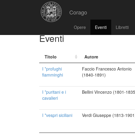
Corago
Opere
Eventi
Libretti
Eventi
Titolo
Autore
I *profughi
Faccio Francesco Antonio
fiamminghi
(1840-1891)
I *puritani e i
Bellini Vincenzo (1801-1835
cavalieri
I *vespri siciliani
Verdi Giuseppe (1813-1901