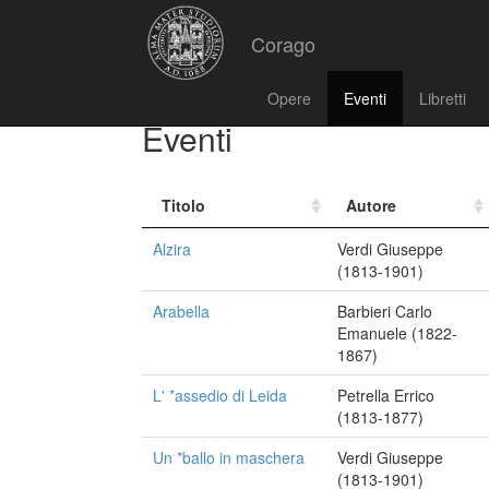
Corago
Opere
Eventi
Libretti
Eventi
Titolo
Autore
Alzira
Verdi Giuseppe
(1813-1901)
Arabella
Barbieri Carlo
Emanuele (1822-
1867)
L' *assedio di Leida
Petrella Errico
(1813-1877)
Un *ballo in maschera
Verdi Giuseppe
(1813-1901)