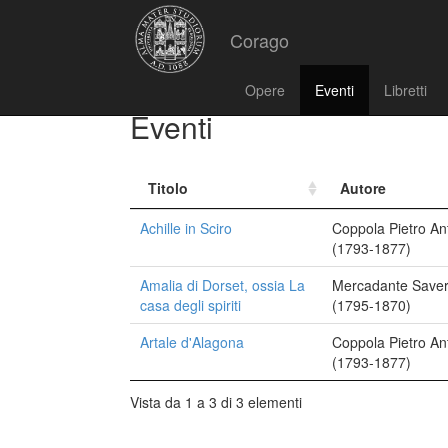
Corago
Opere
Eventi
Libretti
Eventi
Titolo
Autore
Achille in Sciro
Coppola Pietro An
(1793-1877)
Amalia di Dorset, ossia La
Mercadante Saver
casa degli spiriti
(1795-1870)
Artale d'Alagona
Coppola Pietro An
(1793-1877)
Vista da 1 a 3 di 3 elementi