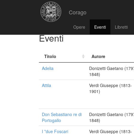
Corago
Opere
Eventi
Libretti
Eventi
Titolo
Autore
Adelia
Donizetti Gaetano (179
1848)
Attila
Verdi Giuseppe (1813-
1901)
Don Sebastiano re di
Donizetti Gaetano (179
Portogallo
1848)
I *due Foscari
Verdi Giuseppe (1813-